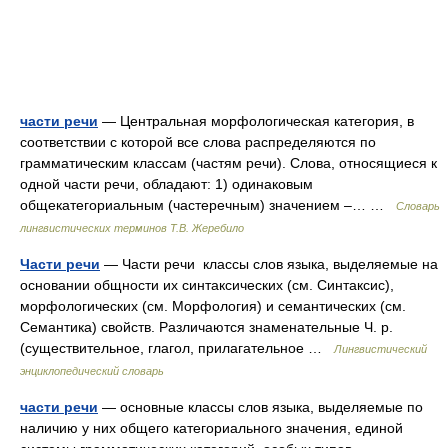
части речи
— Центральная морфологическая категория, в
соответствии с которой все слова распределяются по
грамматическим классам (частям речи). Слова, относящиеся к
одной части речи, обладают: 1) одинаковым
общекатегориальным (частеречным) значением –… …
Словарь
лингвистических терминов Т.В. Жеребило
Части речи
— Части речи классы слов языка, выделяемые на
основании общности их синтаксических (см. Синтаксис),
морфологических (см. Морфология) и семантических (см.
Семантика) свойств. Различаются знаменательные Ч. р.
(существительное, глагол, прилагательное …
Лингвистический
энциклопедический словарь
части речи
— основные классы слов языка, выделяемые по
наличию у них общего категориального значения, единой