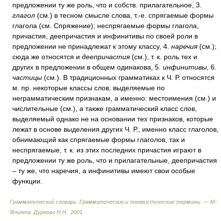
предложении ту же роль, что и собств. прилагательное, 3.
глагол
(см.) в тесном смысле слова, т.-е. спрягаемые формы
глагола (см. Спряжение); неспрягаемые формы глагола,
причастия, деепричастия и инфинитивы по своей роли в
предложении не принадлежат к этому классу, 4.
наречия
(см.);
сюда же относятся и
деепричастия
(см.), т. к. роль тех и
других в предложении в общем одинакова, 5.
инфинитивы
, 6.
частицы
(см.). В традиционных грамматиках к Ч. Р. относятся
м. пр. некоторые классы слов, выделяемые по
неграмматическим признакам, а именно: местоимения (см.) и
числительные (см.), а также грамматический класс слов,
выделяемый однако не на основании тех признаков, которые
лежат в основе выделения других Ч. Р., именно класс глаголов,
обнимающий как спрягаемые формы глаголов, так и
неспрягаемые, т. к. из этих последних причастия играют в
предложении ту же роль, что и прилагательные, деепричастия
– ту же, что наречия, а инфинитивы имеют свои особые
функции.
Грамматический словарь: Грамматические и лингвистические термины. — М.:
Флинта
.
Дурново Н.Н.
.
2001
.